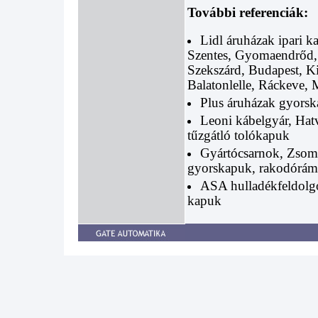
További referenciák:
Lidl áruházak ipari k
Szentes, Gyomaendrőd,
Szekszárd, Budapest, Ki
Balatonlelle, Ráckeve, 
Plus áruházak gyorsk
Leoni kábelgyár, Hatv
tűzgátló tolókapuk
Gyártócsarnok, Zsomb
gyorskapuk, rakodórámp
ASA hulladékfeldolgo
kapuk