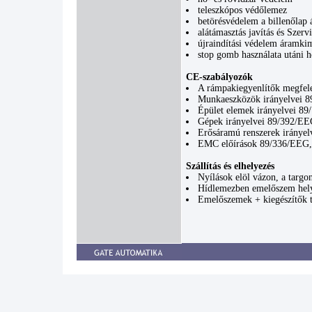
teleszkópos védőlemez
betörésvédelem a billenőlap á
alátámasztás javítás és Szervi
újraindítási védelem áramkim
stop gomb használata utáni h
CE-szabályozók
A rámpakiegyenlítők megfele
Munkaeszközök irányelvei 
Épület elemek irányelvei 8
Gépek irányelvei 89/392/E
Erősáramú renszerek iránye
EMC előírások 89/336/EEG, 
Szállítás és elhelyezés
Nyílások elöl vázon, a targon
Hídlemezben emelőszem hely
Emelőszemek + kiegészítők t