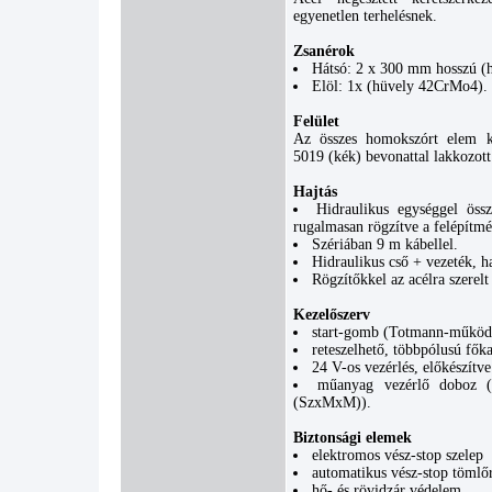
egyenetlen terhelésnek.
Zsanérok
Hátsó: 2 x 300 mm hosszú (
Elöl: 1x (hüvely 42CrMo4).
Felület
Az összes homokszórt elem 
5019 (kék) bevonattal lakkozott
Hajtás
Hidraulikus egységgel öss
rugalmasan rögzítve a felépítmé
Szériában 9 m kábellel.
Hidraulikus cső + vezeték, h
Rögzítőkkel az acélra szerelt
Kezelőszerv
start-gomb (Totmann-működt
reteszelhető, többpólusú fők
24 V-os vezérlés, előkészítve
műanyag vezérlő doboz 
(SzxMxM)).
Biztonsági elemek
elektromos vész-stop szelep
automatikus vész-stop tömlő
hő- és rövidzár védelem