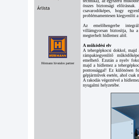
technika), az egyszerű működte
összes biztonsági előírásnak
csavarodóképes, hogy egyenl
problémamentesen kiegyenlíti a
Az emelőhengerbe integrál
villámgyorsan biztosítja, ha 
megterhelt hídlemez alól.
A működési elv
A tehergépkocsi dokkol, majd a
rámpakiegyenlítő működőké
emelhető. Ezután a nyelv fok
Hörmann hivatalos partner
majd a hídlemez a tehergépkocs
pontossággal! Ez különösen fon
gépjárművek esetén, ahol csak m
A rakodás végeztével a hídle
nyugalmi helyzetébe.