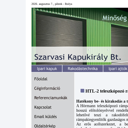
2026. augusztus 7., péntek - Ibolya
HTL-2 teleszkópozó r
Hatékony be- és kirakodás a 
A Hörmann teleszkópozó rámpa
hosszú előtolónyelvvel rendel
lehetővé teszi a rakodófel
rámpakiegyenlítők gazdaságos 
Az erős acélszerkezet, a bev