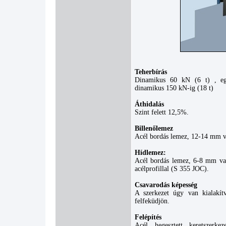
Teherbírás
Dinamikus 60 kN (6 t) , egye
dinamikus 150 kN-ig (18 t)
Áthidalás
Szint felett 12,5%.
Billenőlemez
Acél bordás lemez, 12-14 mm v
Hídlemez:
Acél bordás lemez, 6-8 mm va
acélprofillal (S 355 JOC).
Csavarodás képesség
A szerkezet úgy van kialakítv
felfeküdjön.
Felépítés
Acél hegesztett keretszerke