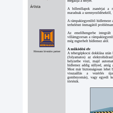
megállja a helyét.
A billenőlapok zsanérjai a n
maradnak a szennyeződésektől, f
A rámpakiegyenlítő hídlemeze a
terhelésnt önmagától problémam
Az emelőhengerbe integrált a
villámgyorsan a rámpakiegyenlít
még mgterhelt hídlemez alól.
A működési elv
Hörmann hivatalos partner
A tehergépkocsi dokklása után
(folyamatos) az elektrohidra
helyzetbe viszi, majd automat
hídlemez addig süllyed, amíg a
Most már biztonságosan lehet b
visszaállás a vezérlés új
gombnyomás), vagy egyedi ké
történik.