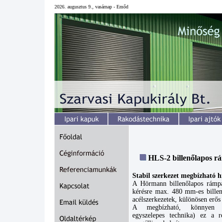
2026. augusztus 9., vasárnap - Emőd
HLS-2 billenőlapos r
Stabil szerkezet megbízható h
A Hörmann billenőlapos rámpa
kérésre max. 480 mm-es billenő
acélszerkezetek, különösen erős
A megbízható, könnyen műk
egyszelepes technika) ez a r