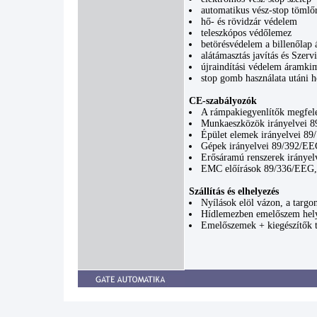
automatikus vész-stop tömlő
hő- és rövidzár védelem
teleszkópos védőlemez
betörésvédelem a billenőlap á
alátámasztás javítás és Szervi
újraindítási védelem áramkim
stop gomb használata utáni h
CE-szabályozók
A rámpakiegyenlítők megfele
Munkaeszközök irányelvei 
Épület elemek irányelvei 8
Gépek irányelvei 89/392/E
Erősáramú renszerek iránye
EMC előírások 89/336/EEG, 
Szállítás és elhelyezés
Nyílások elöl vázon, a targon
Hídlemezben emelőszem hely
Emelőszemek + kiegészítők t