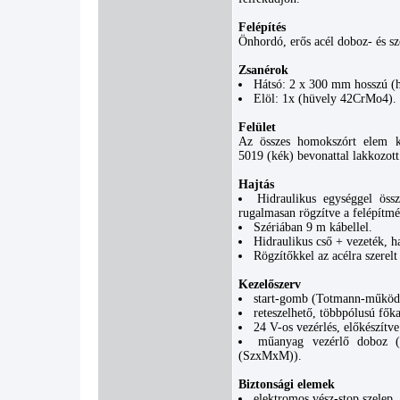
Felépítés
Önhordó, erős acél doboz- és sz
Zsanérok
Hátsó: 2 x 300 mm hosszú (
Elöl: 1x (hüvely 42CrMo4).
Felület
Az összes homokszórt elem 
5019 (kék) bevonattal lakkozott
Hajtás
Hidraulikus egységgel öss
rugalmasan rögzítve a felépítmé
Szériában 9 m kábellel.
Hidraulikus cső + vezeték, h
Rögzítőkkel az acélra szerelt
Kezelőszerv
start-gomb (Totmann-működt
reteszelhető, többpólusú fők
24 V-os vezérlés, előkészítve
műanyag vezérlő doboz 
(SzxMxM)).
Biztonsági elemek
elektromos vész-stop szelep