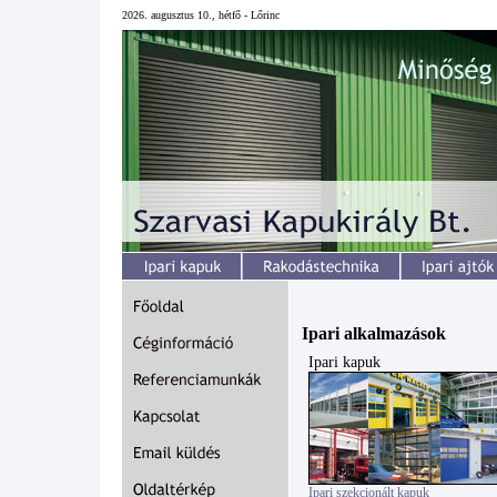
2026. augusztus 10., hétfő - Lőrinc
Ipari alkalmazások
Ipari kapuk
Ipari szekcionált kapuk